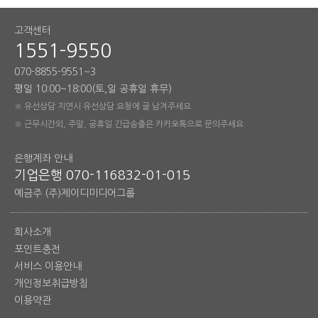
고객센터
1551-9550
070-8855-9551~3
평일 10:00~18:00(토,일 공휴일 휴무)
※ 유선상담 지연시 유선상담 요청에 글 남겨주세요
※ 근무시간외, 주말, 공휴일 긴급송출은 카카오톡으로 문의주세요
은행계좌 안내
기업은행 070-116832-01-015
예금주 (주)제이디미디어그룹
회사소개
포인트충전
서비스 이용안내
개인정보취급방침
이용약관