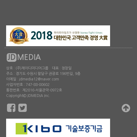
JD
MEDIA
상호 : (주)제이디미디어그룹 대표 : 정창일
주소 : 경기도 수원시 팔달구 권광로 196번길, 9층
이메일 : jdmedia12@naver.com
사업자번호 : 747-88-00602
통판번호 : 제2016-서울관악-0972호
Copyright© JDMEDIA Inc.