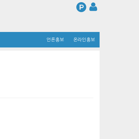
언론홍보
온라인홍보