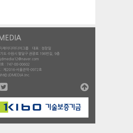
MEDIA
 (주)제이디미디어그룹 대표 : 정창일
경기도 수원시 팔달구 권광로 196번길, 9층
jdmedia12@naver.com
 : 747-88-00602
: 제2016-서울관악-0972호
ght© JDMEDIA Inc.