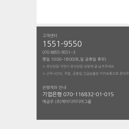
고객센터
1551-9550
070-8855-9551~3
평일 10:00~18:00(토,일 공휴일 휴무)
※ 유선상담 지연시 유선상담 요청에 글 남겨주세요
※ 근무시간외, 주말, 공휴일 긴급송출은 카카오톡으로 문의
은행계좌 안내
기업은행 070-116832-01-015
예금주 (주)제이디미디어그룹