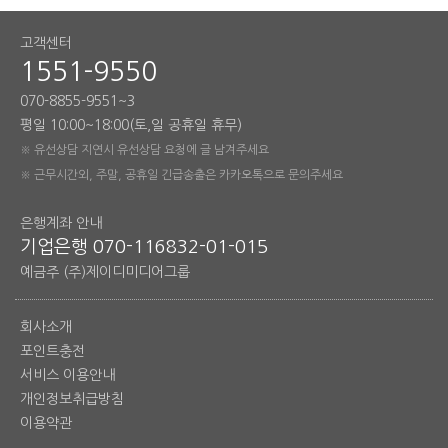
고객센터
1551-9550
070-8855-9551~3
평일 10:00~18:00(토,일 공휴일 휴무)
※ 유선상담 지연시 유선상담 요청에 글 남겨주세요
※ 근무시간외, 주말, 공휴일 긴급송출은 카카오톡으로 문의주세요
은행계좌 안내
기업은행 070-116832-01-015
예금주 (주)제이디미디어그룹
회사소개
포인트충전
서비스 이용안내
개인정보취급방침
이용약관