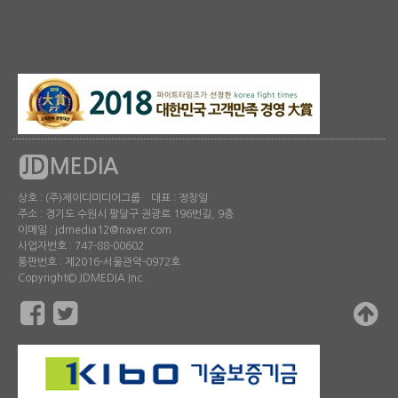
JD
MEDIA
상호 : (주)제이디미디어그룹 대표 : 정창일
주소 : 경기도 수원시 팔달구 권광로 196번길, 9층
이메일 : jdmedia12@naver.com
사업자번호 : 747-88-00602
통판번호 : 제2016-서울관악-0972호
Copyright© JDMEDIA Inc.