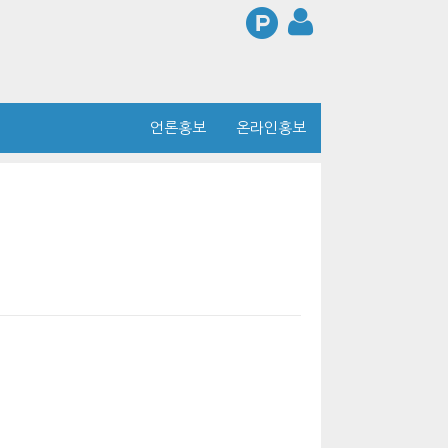
언론홍보
온라인홍보