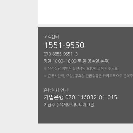
고객센터
1551-9550
070-8855-9551~3
평일 10:00~18:00(토,일 공휴일 휴무)
※ 유선상담 지연시 유선상담 요청에 글 남겨주세요
※ 근무시간외, 주말, 공휴일 긴급송출은 카카오톡으로 문의
은행계좌 안내
기업은행 070-116832-01-015
예금주 (주)제이디미디어그룹