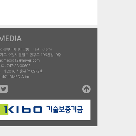
MEDIA
 (주)제이디미디어그룹 대표 : 정창일
경기도 수원시 팔달구 권광로 196번길, 9층
jdmedia12@naver.com
 : 747-88-00602
: 제2016-서울관악-0972호
ght© JDMEDIA Inc.