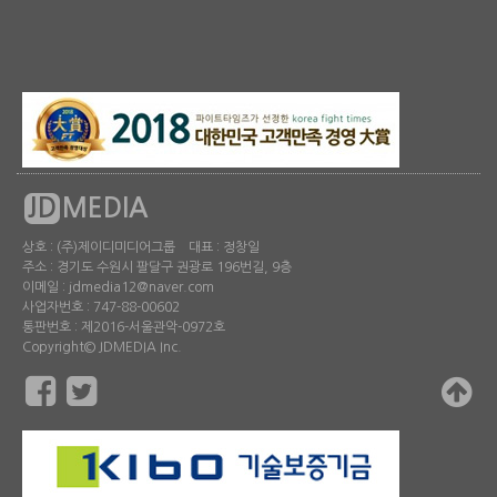
JD
MEDIA
상호 : (주)제이디미디어그룹 대표 : 정창일
주소 : 경기도 수원시 팔달구 권광로 196번길, 9층
이메일 : jdmedia12@naver.com
사업자번호 : 747-88-00602
통판번호 : 제2016-서울관악-0972호
Copyright© JDMEDIA Inc.