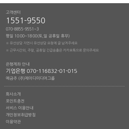
고객센터
1551-9550
070-8855-9551~3
평일 10:00~18:00(토,일 공휴일 휴무)
※ 유선상담 지연시 유선상담 요청에 글 남겨주세요
※ 근무시간외, 주말, 공휴일 긴급송출은 카카오톡으로 문의주세요
은행계좌 안내
기업은행 070-116832-01-015
예금주 (주)제이디미디어그룹
회사소개
포인트충전
서비스 이용안내
개인정보취급방침
이용약관