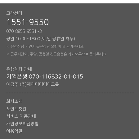
고객센터
1551-9550
070-8855-9551~3
평일 10:00~18:00(토,일 공휴일 휴무)
※ 유선상담 지연시 유선상담 요청에 글 남겨주세요
※ 근무시간외, 주말, 공휴일 긴급송출은 카카오톡으로 문의주세요
은행계좌 안내
기업은행 070-116832-01-015
예금주 (주)제이디미디어그룹
회사소개
포인트충전
서비스 이용안내
개인정보취급방침
이용약관