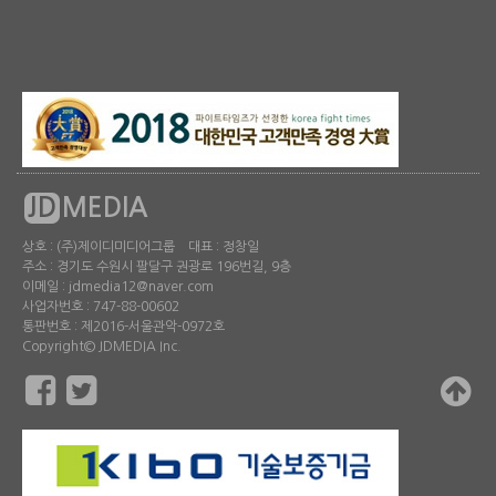
JD
MEDIA
상호 : (주)제이디미디어그룹 대표 : 정창일
주소 : 경기도 수원시 팔달구 권광로 196번길, 9층
이메일 : jdmedia12@naver.com
사업자번호 : 747-88-00602
통판번호 : 제2016-서울관악-0972호
Copyright© JDMEDIA Inc.