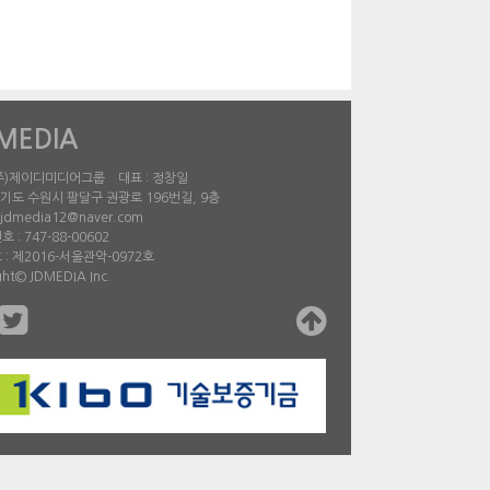
MEDIA
 (주)제이디미디어그룹 대표 : 정창일
경기도 수원시 팔달구 권광로 196번길, 9층
jdmedia12@naver.com
 : 747-88-00602
: 제2016-서울관악-0972호
ght© JDMEDIA Inc.