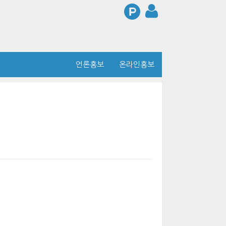
언론홍보
온라인홍보