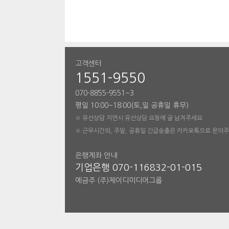
고객센터
1551-9550
070-8855-9551~3
평일 10:00~18:00(토,일 공휴일 휴무)
※ 유선상담 지연시 유선상담 요청에 글 남겨주세요
※ 근무시간외, 주말, 공휴일 긴급송출은 카카오톡으로 문의
은행계좌 안내
기업은행 070-116832-01-015
예금주 (주)제이디미디어그룹