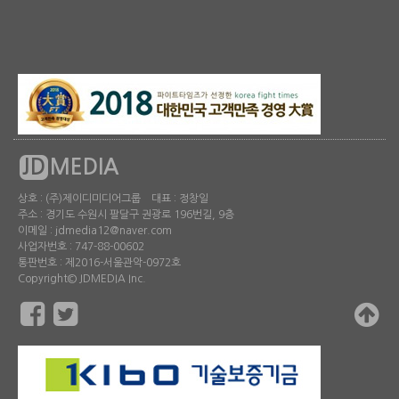
JD
MEDIA
상호 : (주)제이디미디어그룹 대표 : 정창일
주소 : 경기도 수원시 팔달구 권광로 196번길, 9층
이메일 : jdmedia12@naver.com
사업자번호 : 747-88-00602
통판번호 : 제2016-서울관악-0972호
Copyright© JDMEDIA Inc.