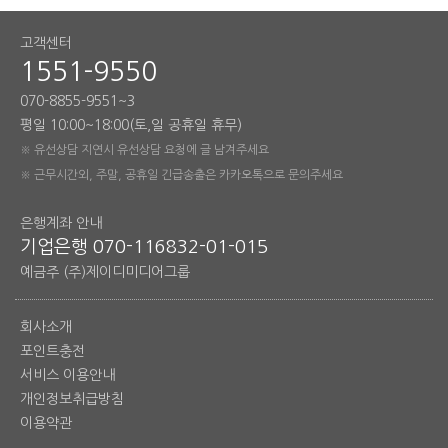
고객센터
1551-9550
070-8855-9551~3
평일 10:00~18:00(토,일 공휴일 휴무)
※ 유선상담 지연시 유선상담 요청에 글 남겨주세요
※ 근무시간외, 주말, 공휴일 긴급송출은 카카오톡으로 문의주세요
은행계좌 안내
기업은행 070-116832-01-015
예금주 (주)제이디미디어그룹
회사소개
포인트충전
서비스 이용안내
개인정보취급방침
이용약관