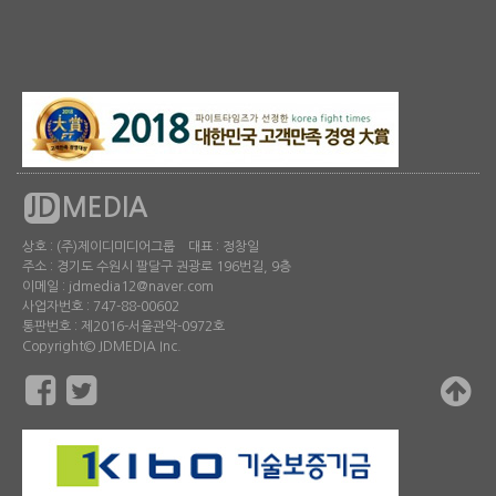
JD
MEDIA
상호 : (주)제이디미디어그룹 대표 : 정창일
주소 : 경기도 수원시 팔달구 권광로 196번길, 9층
이메일 : jdmedia12@naver.com
사업자번호 : 747-88-00602
통판번호 : 제2016-서울관악-0972호
Copyright© JDMEDIA Inc.