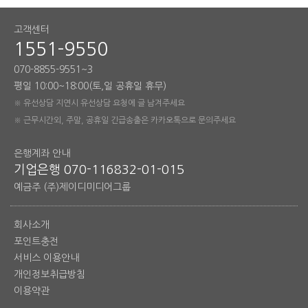
고객센터
1551-9550
070-8855-9551~3
평일 10:00~18:00(토,일 공휴일 휴무)
※ 유선상담 지연시 유선상담 요청에 글 남겨주세요
※ 근무시간외, 주말, 공휴일 긴급송출은 카카오톡으로 문의주세요
은행계좌 안내
기업은행 070-116832-01-015
예금주 (주)제이디미디어그룹
회사소개
포인트충전
서비스 이용안내
개인정보취급방침
이용약관