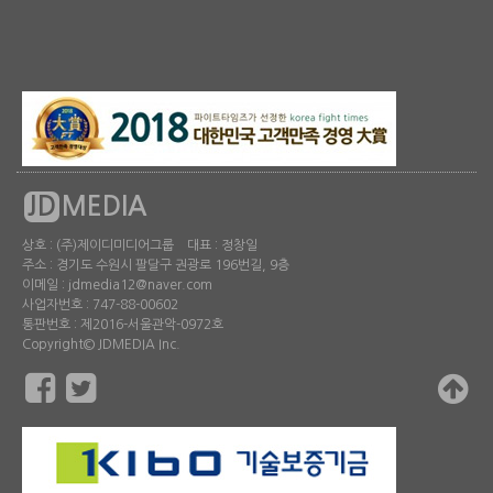
JD
MEDIA
상호 : (주)제이디미디어그룹 대표 : 정창일
주소 : 경기도 수원시 팔달구 권광로 196번길, 9층
이메일 : jdmedia12@naver.com
사업자번호 : 747-88-00602
통판번호 : 제2016-서울관악-0972호
Copyright© JDMEDIA Inc.