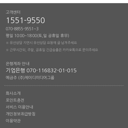
고객센터
1551-9550
070-8855-9551~3
평일 10:00~18:00(토,일 공휴일 휴무)
※ 유선상담 지연시 유선상담 요청에 글 남겨주세요
※ 근무시간외, 주말, 공휴일 긴급송출은 카카오톡으로 문의주세요
은행계좌 안내
기업은행 070-116832-01-015
예금주 (주)제이디미디어그룹
회사소개
포인트충전
서비스 이용안내
개인정보취급방침
이용약관