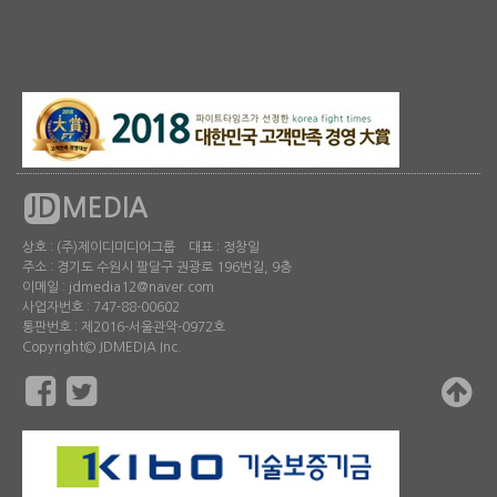
JD
MEDIA
상호 : (주)제이디미디어그룹 대표 : 정창일
주소 : 경기도 수원시 팔달구 권광로 196번길, 9층
이메일 : jdmedia12@naver.com
사업자번호 : 747-88-00602
통판번호 : 제2016-서울관악-0972호
Copyright© JDMEDIA Inc.