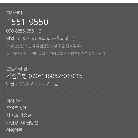
고객센터
1551-9550
070-8855-9551~3
평일 10:00~18:00(토,일 공휴일 휴무)
※ 유선상담 지연시 유선상담 요청에 글 남겨주세요
※ 근무시간외, 주말, 공휴일 긴급송출은 카카오톡으로 문의주세요
은행계좌 안내
기업은행 070-116832-01-015
예금주 (주)제이디미디어그룹
회사소개
포인트충전
서비스 이용안내
개인정보취급방침
이용약관