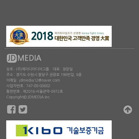
JD
MEDIA
상호 : (주)제이디미디어그룹 대표 : 정창일
주소 : 경기도 수원시 팔달구 권광로 196번길, 9층
이메일 : jdmedia12@naver.com
사업자번호 : 747-88-00602
통판번호 : 제2016-서울관악-0972호
Copyright© JDMEDIA Inc.