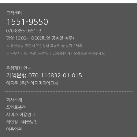
고객센터
1551-9550
070-8855-9551~3
평일 10:00~18:00(토,일 공휴일 휴무)
※ 유선상담 지연시 유선상담 요청에 글 남겨주세요
※ 근무시간외, 주말, 공휴일 긴급송출은 카카오톡으로 문의주세요
은행계좌 안내
기업은행 070-116832-01-015
예금주 (주)제이디미디어그룹
회사소개
포인트충전
서비스 이용안내
개인정보취급방침
이용약관