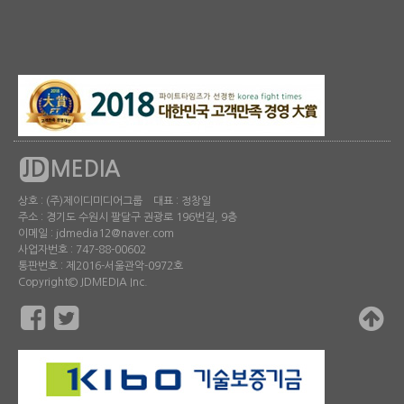
JD
MEDIA
상호 : (주)제이디미디어그룹 대표 : 정창일
주소 : 경기도 수원시 팔달구 권광로 196번길, 9층
이메일 : jdmedia12@naver.com
사업자번호 : 747-88-00602
통판번호 : 제2016-서울관악-0972호
Copyright© JDMEDIA Inc.