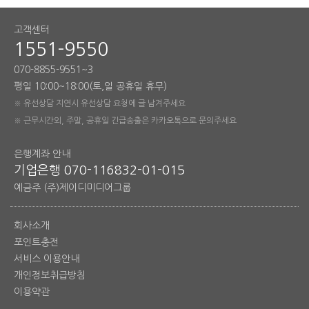
고객센터
1551-9550
070-8855-9551~3
평일 10:00~18:00(토,일 공휴일 휴무)
※ 유선상담 지연시 유선상담 요청에 글 남겨주세요
※ 근무시간외, 주말, 공휴일 긴급송출은 카카오톡으로 문의주세요
은행계좌 안내
기업은행 070-116832-01-015
예금주 (주)제이디미디어그룹
회사소개
포인트충전
서비스 이용안내
개인정보취급방침
이용약관