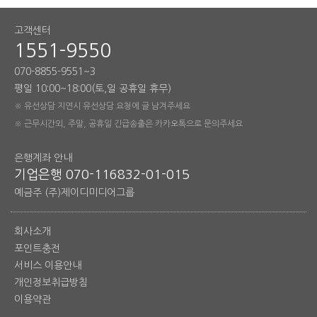
고객센터
1551-9550
070-8855-9551~3
평일 10:00~18:00(토,일 공휴일 휴무)
※ 유선상담 지연시 유선상담 요청에 글 남겨주세요
※ 근무시간외, 주말, 공휴일 긴급송출은 카카오톡으로 문의주세요
은행계좌 안내
기업은행 070-116832-01-015
예금주 (주)제이디미디어그룹
회사소개
포인트충전
서비스 이용안내
개인정보취급방침
이용약관