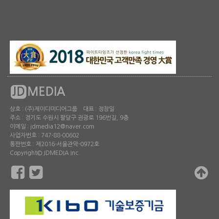
JD
MEDIA
상호 : (주)제이디미디어그룹 대표 : 정창일
주소 : 경기도 수원시 팔달구 권광로 196번길, 9층
이메일 : jdmedia12@naver.com
사업자번호 : 747-88-00602
통판번호 : 제2016-서울관악-0972호
Copyright© JDMEDIA Inc.