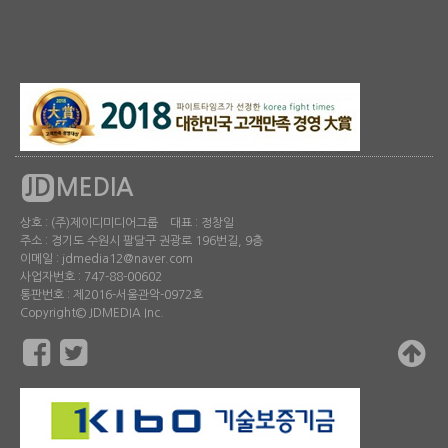
JD
MEDIA
상호 : (주)제이디미디어그룹 대표 : 정창일
주소 : 경기도 수원시 팔달구 권광로 196번길, 9층
이메일 : jdmedia12@naver.com
사업자번호 : 747-88-00602
통판번호 : 제2016-서울관악-0972호
Copyright© JDMEDIA Inc.