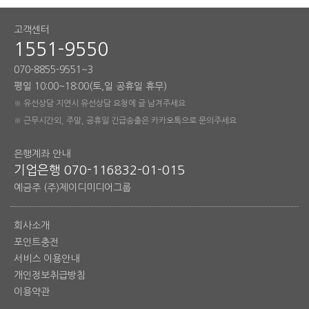
고객센터
1551-9550
070-8855-9551~3
평일 10:00~18:00(토,일 공휴일 휴무)
※ 유선상담 지연시 유선상담 요청에 글 남겨주세요
※ 근무시간외, 주말, 공휴일 긴급송출은 카카오톡으로 문의주세요
은행계좌 안내
기업은행 070-116832-01-015
예금주 (주)제이디미디어그룹
회사소개
포인트충전
서비스 이용안내
개인정보취급방침
이용약관