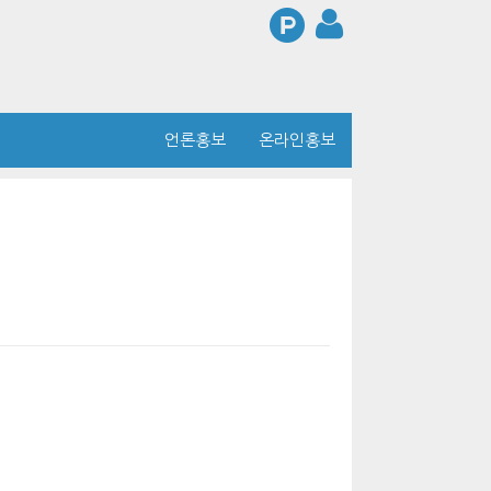
언론홍보
온라인홍보