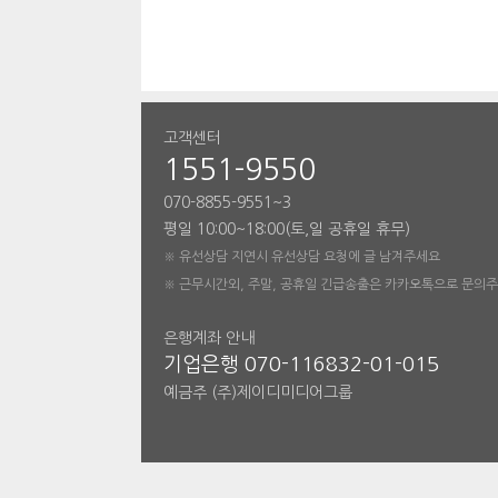
고객센터
1551-9550
070-8855-9551~3
평일 10:00~18:00(토,일 공휴일 휴무)
※ 유선상담 지연시 유선상담 요청에 글 남겨주세요
※ 근무시간외, 주말, 공휴일 긴급송출은 카카오톡으로 문의
은행계좌 안내
기업은행 070-116832-01-015
예금주 (주)제이디미디어그룹