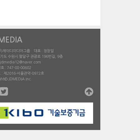
MEDIA
 (주)제이디미디어그룹 대표 : 정창일
경기도 수원시 팔달구 권광로 196번길, 9층
jdmedia12@naver.com
 : 747-88-00602
: 제2016-서울관악-0972호
ght© JDMEDIA Inc.